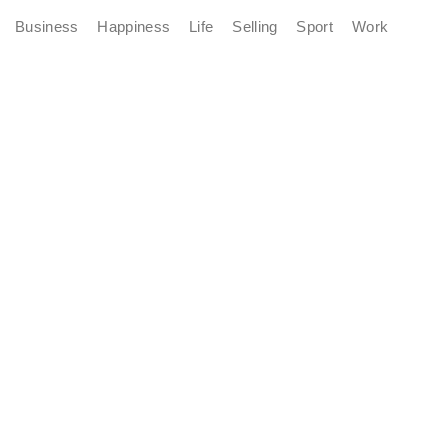
Business
Happiness
Life
Selling
Sport
Work
Fashionable Moss Green Bag
The build-up of plastic waste on our planet is a matter red
all of us.