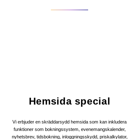
Vi har den perfekta lösningen för småföretag och hjälper dig
med hela paketet från start till mål till ett riktigt bra pris.
Hemsida special
Vi erbjuder en skräddarsydd hemsida som kan inkludera
funktioner som bokningssystem, evenemangskalender,
nyhetsbrev, tidsbokning, inloggningsskydd, priskalkylator,