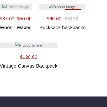
HOT
$
37.00
–
$
50.00
$
60.00
$
80.00
25%
Woosir Waxed
Rucksack backpacks
$
120.00
Vintage Canvas Backpack